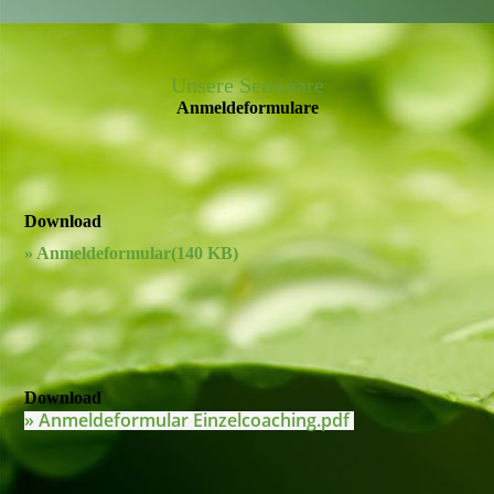
Unsere Seminare
Anmelde­formulare
Download
»
Anmeldeformular
(140 KB)
Download
»
Anmeldeformular Einzelcoaching.pdf